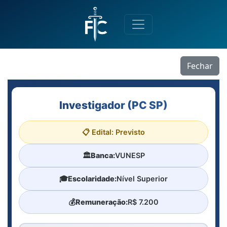
Fechar
Investigador (PC SP)
📋 Edital: Previsto
🏛️
Banca:
VUNESP
🎓
Escolaridade:
Nível Superior
💰
Remuneração:
R$ 7.200