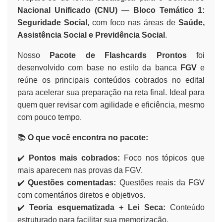
Nacional Unificado (CNU)
—
Bloco Temático 1:
Seguridade Social
, com foco nas áreas de
Saúde,
Assistência Social e Previdência Social
.
Nosso
Pacote de Flashcards Prontos
foi
desenvolvido com base no estilo da banca
FGV
e
reúne os principais conteúdos cobrados no edital
para acelerar sua preparação na reta final. Ideal para
quem quer revisar com agilidade e eficiência, mesmo
com pouco tempo.
📚
O que você encontra no pacote:
✔️
Pontos mais cobrados:
Foco nos tópicos que
mais aparecem nas provas da FGV.
✔️
Questões comentadas:
Questões reais da FGV
com comentários diretos e objetivos.
✔️
Teoria esquematizada + Lei Seca:
Conteúdo
estruturado para facilitar sua memorização.